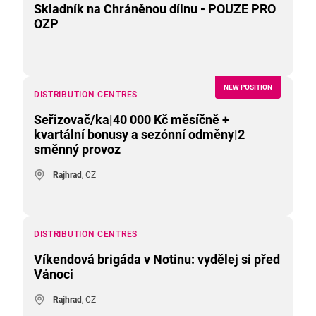
Skladník na Chráněnou dílnu - POUZE PRO
OZP
NEW POSITION
DISTRIBUTION CENTRES
Seřizovač/ka|40 000 Kč měsíčně +
kvartální bonusy a sezónní odměny|2
směnný provoz
Rajhrad
, CZ
DISTRIBUTION CENTRES
Víkendová brigáda v Notinu: vydělej si před
Vánoci
Rajhrad
, CZ