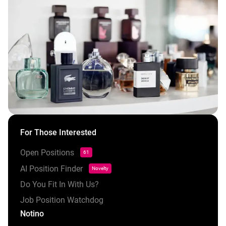
For Those Interested
Open Positions
61
AI Position Finder
Novelty
Do You Fit In With Us?
Job Position Watchdog
Notino