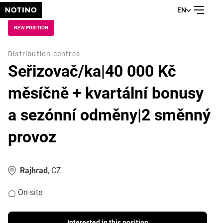
EN
NEW POSITION
Distribution centres
Seřizovač/ka|40 000 Kč
měsíčně + kvartální bonusy
a sezónní odměny|2 směnný
provoz
Rajhrad
, CZ
On-site
Interested in this position