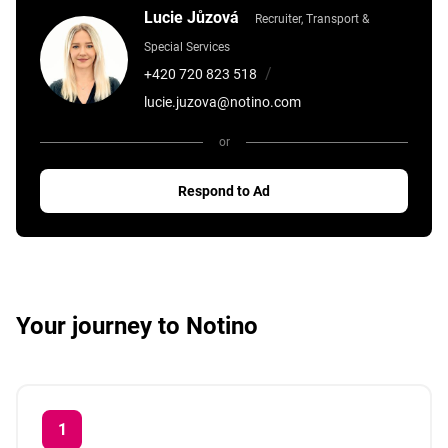
Lucie Jůzová
Recruiter, Transport &
Special Services
/
+420 720 823 518
lucie.juzova@notino.com
or
Respond to Ad
Your journey to Notino